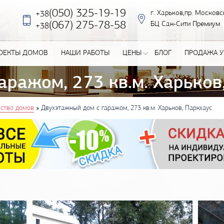
(050) 325-19-19
г. Харьков,пр. Московс
+38
‎(067) 275-78-58
БЦ Сан-Сити Премиум
+38
ОЕКТЫ ДОМОВ
НАШИ РАБОТЫ
ЦЕНЫ
БЛОГ
ПРОДАЖА У
аражом, 273 кв.м. Харьков
»
ьство домов
Двухэтажный дом с гаражом, 273 кв.м. Харьков, Паркхаус