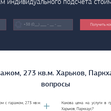
м индивидуального подсчета стои
ажом, 273 кв.м. Харьков, Паркх
вопросы
ом с гаражом, 273 кв.м.
Какова цена на услуги в г
Харьков, Паркхаус?