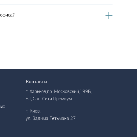
 офиса?
Контакты
Контакты
г. Харьков,пр. Московский,199Б,
БЦ Сан-Сити Премиум
ных
г. Киев,
ул. Вадима Гетьмана 27