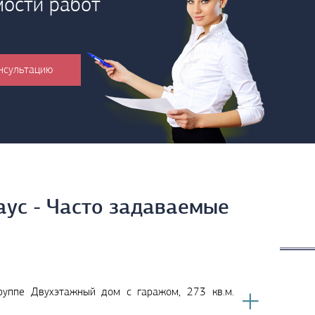
мости работ
аус - Часто задаваемые
руппе Двухэтажный дом с гаражом, 273 кв.м.