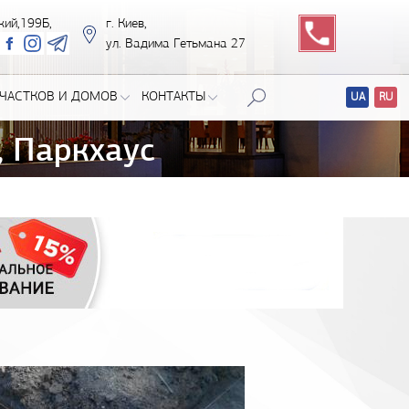
кий,199Б,
г. Киев,
ул. Вадима Гетьмана 27
ЧАСТКОВ И ДОМОВ
КОНТАКТЫ
UA
RU
Перевод
сайтов
, Паркхаус