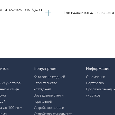
т и сколько это будет
Где находится адрес нашего
ектов
Популярное
Информация
Каталог коттеджей
О компании
ких участков
Строительство
Портфолио
енном стиле
коттеджей
Продажа земель
дома
Возведение стен и
участков
дой
перекрытий
а до 100 кв.м
Устройство кровли
дома
Устройство фундамента