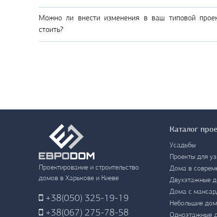
Можно ли внести изменения в ваш типовой проек
стоить?
Каталог про
Усадьбы
Проекты для уз
Проектирование и строительство
Дома в соврем
домов в Харькове и Киеве
Двухэтажные 
Дома с мансар
+38
(050) 325-19-19
Небольшие дом
+38
(067) 275-78-58
Одноэтажные 