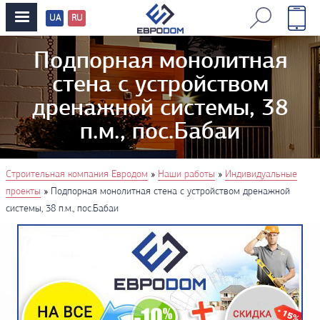
UA
RU
Перевод
сайтов
Подпорная монолитная
стена с устройством
дренажной системы, 38
п.м., пос.Бабаи
You are here
»
»
Строительная компания Евродом
Наши работы
Индивидуальные
»
проекты
Подпорная монолитная стена с устройством дренажной
системы, 38 п.м., пос.Бабаи