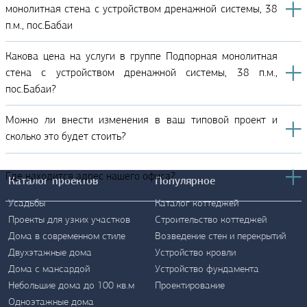
монолитная стена с устройством дренажной системы, 38
п.м., пос.Бабаи
Какова цена на услуги в группе Подпорная монолитная
стена с устройством дренажной системы, 38 п.м.,
пос.Бабаи?
Можно ли внести изменения в ваш типовой проект и
сколько это будет стоить?
Где находится адрес нашего офиса?
Каталог проектов
Популярное
Усадьбы
Каталог коттеджей
Проекты для узких участков
Строительство коттеджей
Дома в современном стиле
Возведение стен и перекрытий
Двухэтажные дома
Устройство кровли
Дома с мансардой
Устройство фундамента
Контакты
Небольшие дома до 100 кв.м
Проектирование
Одноэтажные дома