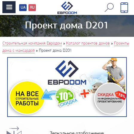
UA
RU
Перевод
сайтов
Проект дома D201
You are here
»
»
Строительная компания Евродом
Каталог проектов домов
Проекты
»
дома с мансардой
Проект дома D201
Зеркальное отображение