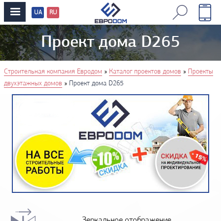
UA
RU
Перевод
сайтов
Проект дома D265
You are here
»
»
Строительная компания Евродом
Каталог проектов домов
Проекты
»
двухэтажных домов
Проект дома D265
Зеркальное отображение