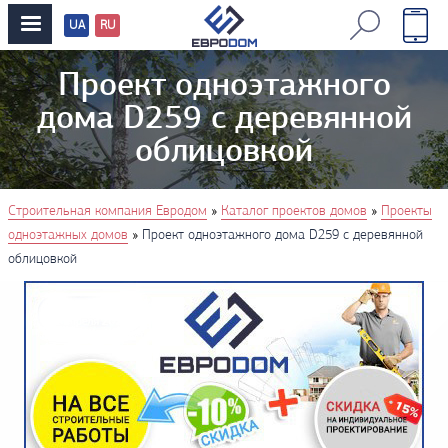
UA
RU
Перевод
сайтов
Проект одноэтажного
дома D259 с деревянной
облицовкой
You are here
»
»
Строительная компания Евродом
Каталог проектов домов
Проекты
»
одноэтажных домов
Проект одноэтажного дома D259 с деревянной
облицовкой