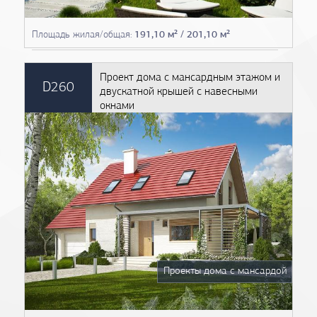
Площадь жилая/общая:
191,10 м² / 201,10 м²
Проект дома с мансардным этажом и
D260
двускатной крышей с навесными
окнами
Проекты дома с мансардой