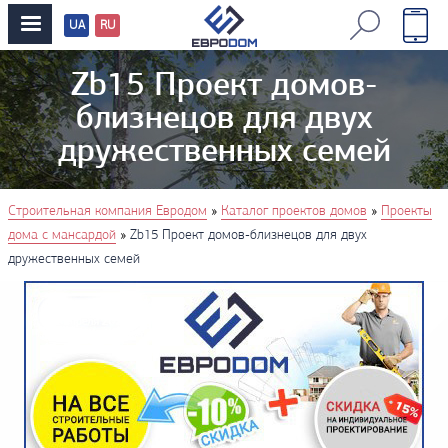
UA
RU
Перевод
сайтов
Zb15 Проект домов-
близнецов для двух
дружественных семей
You are here
»
»
Строительная компания Евродом
Каталог проектов домов
Проекты
»
дома с мансардой
Zb15 Проект домов-близнецов для двух
дружественных семей