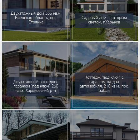
Двухэтажный дом 335 кв.м.
Киевская область, пос.
Садовый дом со вторым
Стоянка
светом, г.Харьков
Коттедж "под ключ" с
Двухэтажный коттедж с
гаражом на два
гаражом "под ключ", 250
автомобиля, 210 кв.м., пос.
кв.м., Харьковский р-н
Бабаи