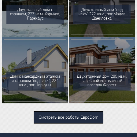
Двухэтажный дом с
Двухэтажный дом "под
гаражом, 273 кв.м. Харьков,
ключ" 272 кв.м., пос.Малая
Паркхаус
Даниловка
Дом с мансардным этажом
Двухэтажный дом 280 кв.м.,
и гаражом "под ключ", 224
закрытый коттеджный
кв.м., пос.Циркуны
поселок Форест
Смотреть все работы ЕвроDom