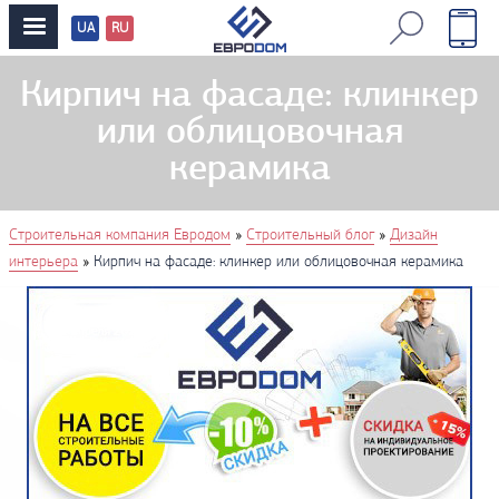
UA
RU
Перевод
сайтов
Кирпич на фасаде: клинкер
или облицовочная
керамика
You are here
»
»
Строительная компания Евродом
Строительный блог
Дизайн
»
интерьера
Кирпич на фасаде: клинкер или облицовочная керамика