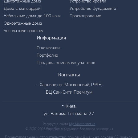
Двухэтажные дома
Устройство кровли
Дома с мансардой
Устройство фундамента
Небольшие дома до 100 кв.м
Проектирование
Одноэтажные дома
Бесплатные проекты
Информация
О компании
Портфолио
Продажа земельных участков
Контакты
г. Харьков,пр. Московский,199Б,
БЦ Сан-Сити Премиум
г. Киев,
ул. Вадима Гетьмана 27
Раскрутка сайта
My-Master.net.ua
© 2007-2026 ЕвроДом в Харькове Все права защищены
Проектирование и строительство домов
4.9
из
5
на основе
62
оценок.