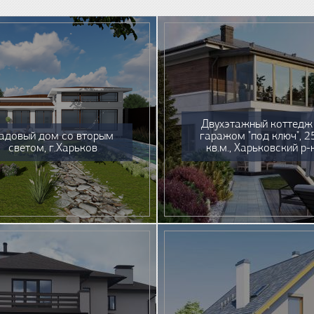
Двухэтажный коттедж
адовый дом со вторым
гаражом "под ключ", 2
светом, г.Харьков
кв.м., Харьковский р-