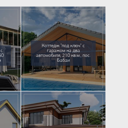
Коттедж "под ключ" с
 с
гаражом на два
50
автомобиля, 210 кв.м., пос.
н
Бабаи