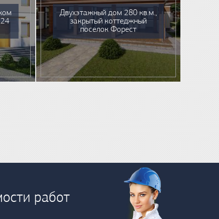
жом
Двухэтажный дом 280 кв.м.,
224
закрытый коттеджный
поселок Форест
мости работ