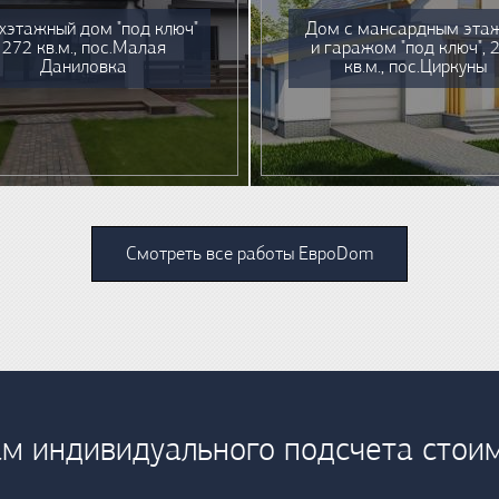
хэтажный дом "под ключ"
Дом с мансардным эта
272 кв.м., пос.Малая
и гаражом "под ключ", 
Даниловка
кв.м., пос.Циркуны
Смотреть все работы ЕвроDom
м индивидуального подсчета стои