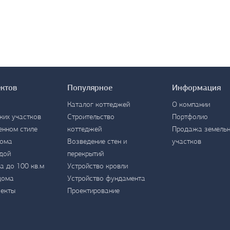
ектов
Популярное
Информация
Каталог коттеджей
О компании
ких участков
Строительство
Портфолио
енном стиле
коттеджей
Продажа земель
дома
Возведение стен и
участков
дой
перекрытий
а до 100 кв.м
Устройство кровли
дома
Устройство фундамента
оекты
Проектирование