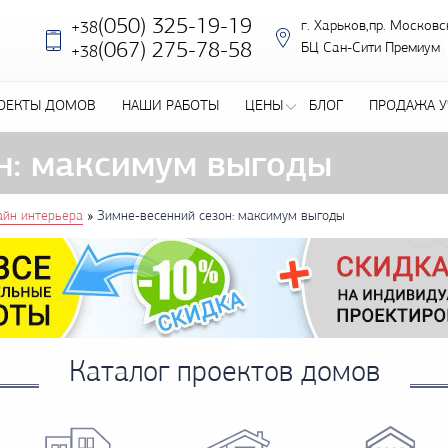
(050) 325-19-19
г. Харьков,пр. Московс
+38
‎(067) 275-78-58
БЦ Сан-Сити Премиум
+38
ОЕКТЫ ДОМОВ
НАШИ РАБОТЫ
ЦЕНЫ
БЛОГ
ПРОДАЖА У
н: максимум выгоды
»
айн интерьера
Зимне-весенний сезон: максимум выгоды
Каталог проектов домов