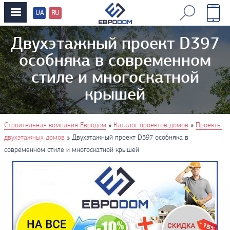
UA
RU
Перевод
сайтов
Двухэтажный проект D397
особняка в современном
стиле и многоскатной
крышей
You are here
»
»
Строительная компания Евродом
Каталог проектов домов
Проекты
»
двухэтажных домов
Двухэтажный проект D397 особняка в
современном стиле и многоскатной крышей