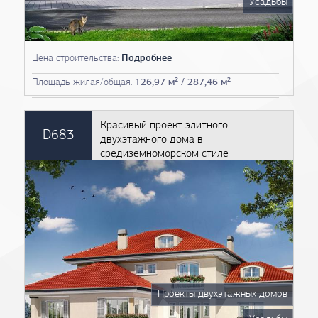
Усадьбы
Цена строительства:
Подробнее
Площадь жилая/общая:
126,97 м² / 287,46 м²
Красивый проект элитного
D683
двухэтажного дома в
средиземноморском стиле
Проекты двухэтажных домов