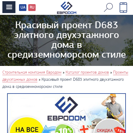
UA
RU
Перевод
сайтов
Красивый проект D683
элитного двухэтажного
дома в
средиземноморском стиле
You are here
»
»
Строительная компания Евродом
Каталог проектов домов
Проекты
»
двухэтажных домов
Красивый проект D683 элитного двухэтажного
дома в средиземноморском стиле