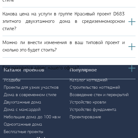
стиле
Какова цена на услуги в группе Красивый проект D683
элитного двухэтажного дома в средиземноморском
стиле?
Можно ли внести изменения в ваш типовой проект и
сколько это будет стоить?
Где находится адрес нашего офиса?
Каталог проектов
Популярное
Усадьбы
Каталог коттеджей
Проекты для узких участков
Строительство коттеджей
Дома в современном стиле
Возведение стен и перекрытий
Двухэтажные дома
Устройство кровли
Дома с мансардой
Устройство фундамента
Контакты
Небольшие дома до 100 кв.м
Проектирование
Одноэтажные дома
Бесплатные проекты