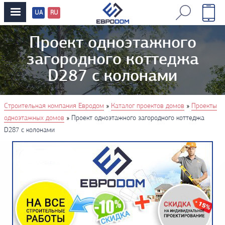
UA
RU
Перевод
сайтов
Проект одноэтажного
загородного коттеджа
D287 с колонами
You are here
»
»
Строительная компания Евродом
Каталог проектов домов
Проекты
»
одноэтажных домов
Проект одноэтажного загородного коттеджа
D287 с колонами