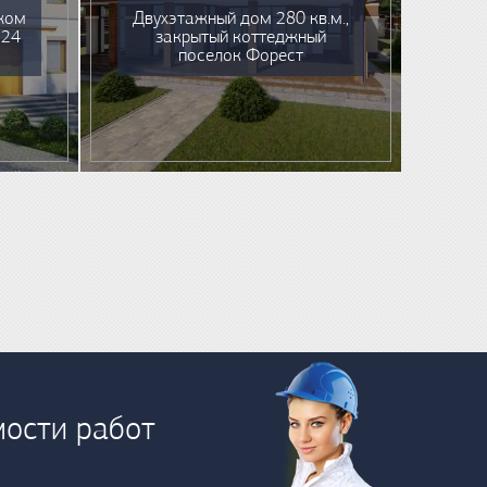
жом
Двухэтажный дом 280 кв.м.,
224
закрытый коттеджный
поселок Форест
мости работ