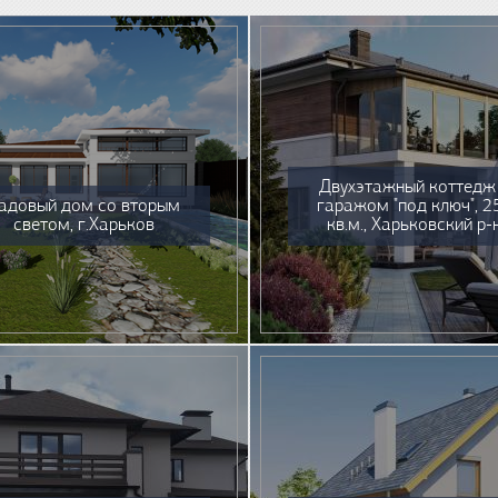
Двухэтажный коттедж
адовый дом со вторым
гаражом "под ключ", 2
светом, г.Харьков
кв.м., Харьковский р-