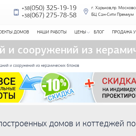
(050) 325-19-19
г. Харьков,пр. Московс
+38
‎(067) 275-78-58
БЦ Сан-Сити Премиум
+38
ОЕКТЫ ДОМОВ
НАШИ РАБОТЫ
ЦЕНЫ
БЛОГ
ПРОДАЖА У
й и сооружений из керами
даний и сооружений из керамических блоков
построенных домов и коттеджей по