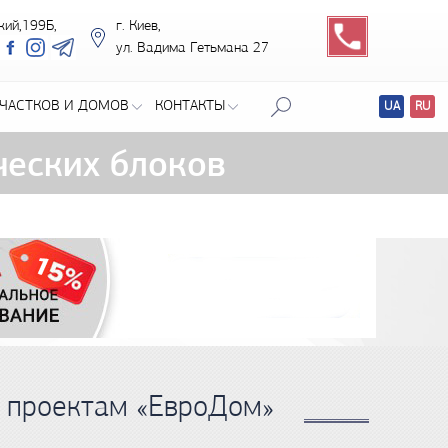
кий,199Б,
г. Киев,
ул. Вадима Гетьмана 27
ЧАСТКОВ И ДОМОВ
КОНТАКТЫ
UA
RU
Перевод
сайтов
ческих блоков
 проектам «ЕвроДом»