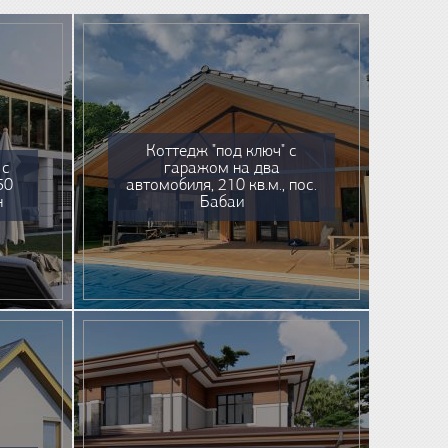
Коттедж "под ключ" с
 с
гаражом на два
50
автомобиля, 210 кв.м., пос.
н
Бабаи