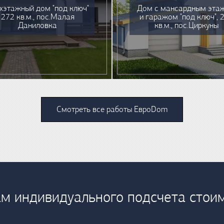
хэтажный дом "под ключ"
Дом с мансардным эта
272 кв.м., пос.Малая
и гаражом "под ключ", 
Даниловка
кв.м., пос.Циркуны
Смотреть все работы ЕвроDom
м индивидуального подсчета стои