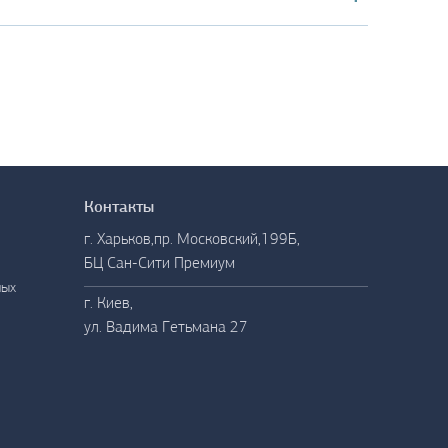
Контакты
Контакты
г. Харьков,пр. Московский,199Б,
БЦ Сан-Сити Премиум
ных
г. Киев,
ул. Вадима Гетьмана 27