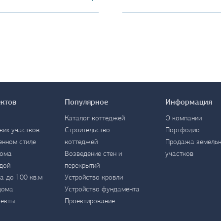
ектов
Популярное
Информация
Каталог коттеджей
О компании
ких участков
Строительство
Портфолио
енном стиле
коттеджей
Продажа земель
дома
Возведение стен и
участков
дой
перекрытий
а до 100 кв.м
Устройство кровли
дома
Устройство фундамента
оекты
Проектирование