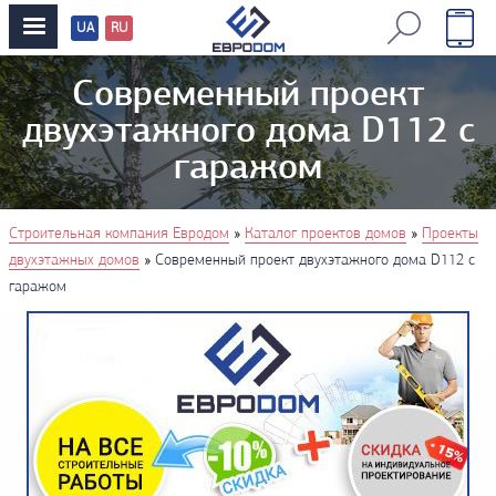
UA
RU
Перевод
сайтов
Современный проект
двухэтажного дома D112 с
гаражом
You are here
»
»
Строительная компания Евродом
Каталог проектов домов
Проекты
»
двухэтажных домов
Современный проект двухэтажного дома D112 с
гаражом