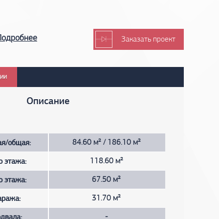
Подробнее
Заказать проект
ции
Описание
я/общая:
84.60 м² / 186.10 м²
о этажа:
118.60 м²
о этажа:
67.50 м²
аража:
31.70 м²
двала:
-