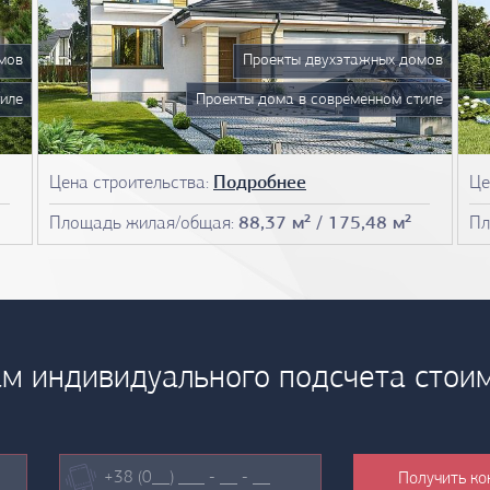
мов
Проекты двухэтажных домов
иле
Проекты дома в современном стиле
Цена строительства:
Подробнее
Це
Площадь жилая/общая:
88,37 м² / 175,48 м²
Пл
м индивидуального подсчета стои