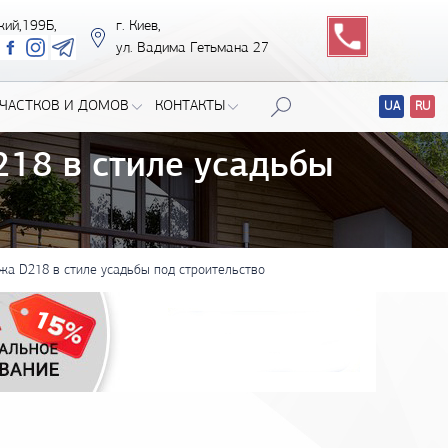
кий,199Б,
г. Киев,
ул. Вадима Гетьмана 27
ЧАСТКОВ И ДОМОВ
КОНТАКТЫ
UA
RU
Перевод
сайтов
18 в стиле усадьбы
жа D218 в стиле усадьбы под строительство