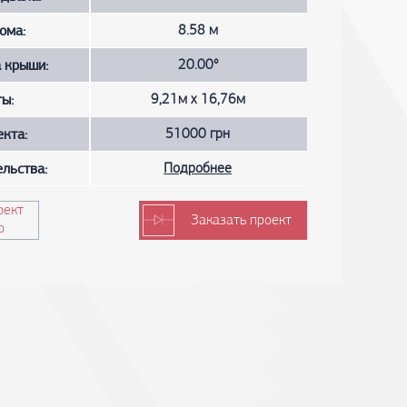
ома:
8.58 м
а крыши:
20.00°
ты:
9,21м х 16,76м
екта:
51000 грн
ельства:
Подробнее
оект
Заказать проект
о