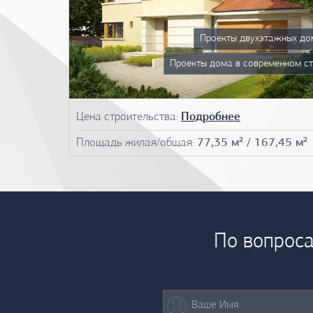
Проекты двухэтажных до
Проекты дома в современном ст
Цена строительства:
Подробнее
Площадь жилая/общая:
77,35 м² / 167,45 м²
По вопроса