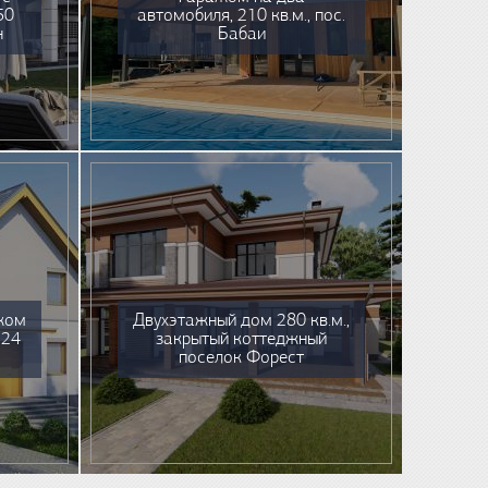
50
автомобиля, 210 кв.м., пос.
н
Бабаи
жом
Двухэтажный дом 280 кв.м.,
224
закрытый коттеджный
поселок Форест