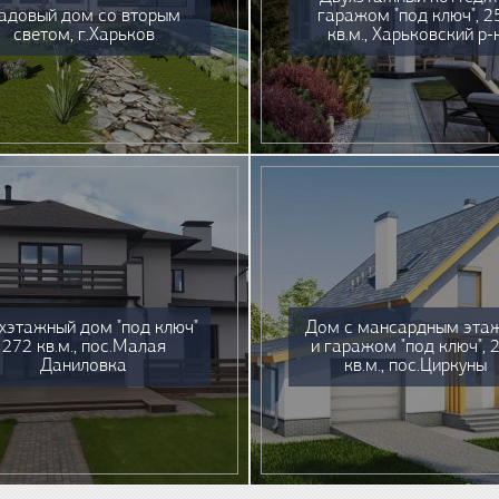
адовый дом со вторым
гаражом "под ключ", 2
светом, г.Харьков
кв.м., Харьковский р-
хэтажный дом "под ключ"
Дом с мансардным эта
272 кв.м., пос.Малая
и гаражом "под ключ", 
Даниловка
кв.м., пос.Циркуны