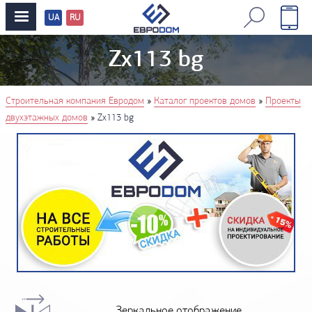
UA
RU
Перевод
сайтов
Zx113 bg
You are here
»
»
Строительная компания Евродом
Каталог проектов домов
Проекты
»
двухэтажных домов
Zx113 bg
Зеркальное отображение