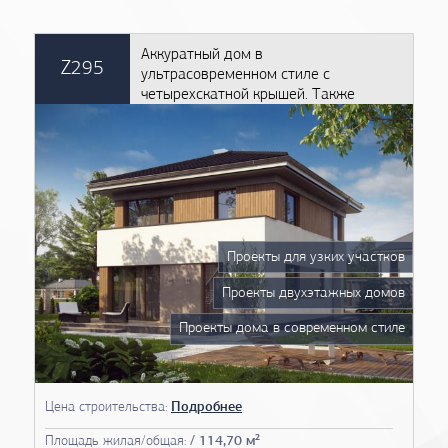
Аккуратный дом в
Z295
ультрасовременном стиле с
четырехскатной крышей. Также
подойдет для узкого участка
Проекты для узких участков
Проекты двухэтажных домов
Проекты дома в современном стиле
Цена строительства:
Подробнее
Площадь жилая/общая:
/ 114,70 м²