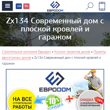
UA
RU
Перевод
сайтов
Zx134 Современный дом с
плоской кровлей и
гаражом
You are here
»
»
Строительная компания Евродом
Каталог проектов домов
Проекты
»
двухэтажных домов
Zx134 Современный дом с плоской кровлей и
гаражом