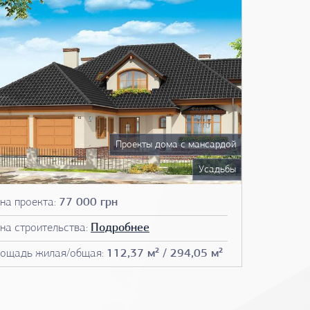
Проекты дома с мансардой
Усадьбы
Проекты домов до 300 м2
на проекта:
77 000 грн
Чертежи домов
на строительства:
Подробнее
План дома
ощадь жилая/общая:
112,37 м² / 294,05 м²
Фото проектов домов