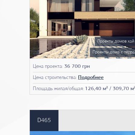
Проекты домов хай 
Проекты дома с терра
Проекты домов до 300
Цена проекта:
36 700 грн
Чертежи до
Цена строительства:
Подробнее
План д
Площадь жилая/общая:
126,40 м² / 309,70 м
Фото проектов до
D465