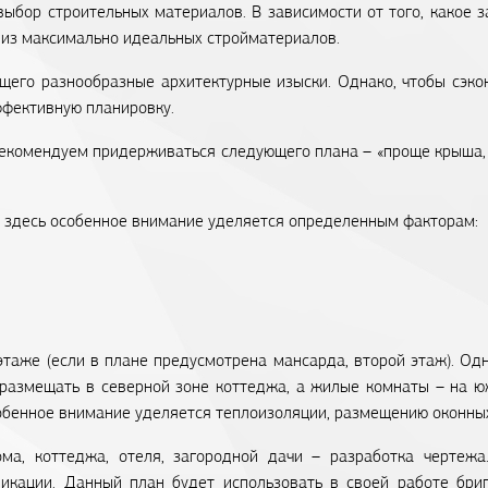
выбор строительных материалов. В зависимости от того, какое 
из максимально идеальных стройматериалов.
щего разнообразные архитектурные изыски. Однако, чтобы сэкон
ффективную планировку.
екомендуем придерживаться следующего плана – «проще крыша, 
: здесь особенное внимание уделяется определенным факторам:
аже (если в плане предусмотрена мансарда, второй этаж). Од
размещать в северной зоне коттеджа, а жилые комнаты – на ю
собенное внимание уделяется теплоизоляции, размещению оконных
а, коттеджа, отеля, загородной дачи – разработка чертежа
икации. Данный план будет использовать в своей работе бри