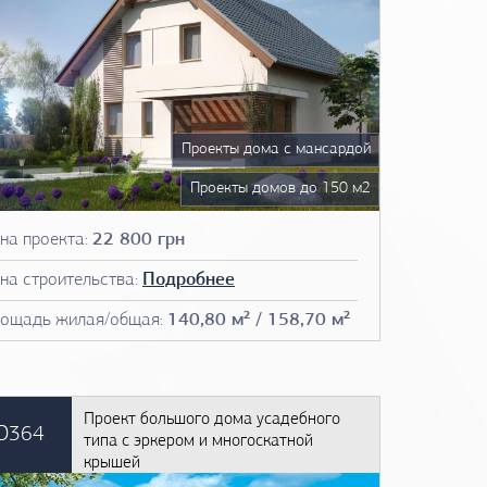
Проекты дома с мансардой
Проекты домов до 150 м2
Чертежи домов
на проекта:
22 800 грн
План дома
на строительства:
Подробнее
Фото проектов домов
ощадь жилая/общая:
140,80 м² / 158,70 м²
Проект большого дома усадебного
D364
типа с эркером и многоскатной
крышей