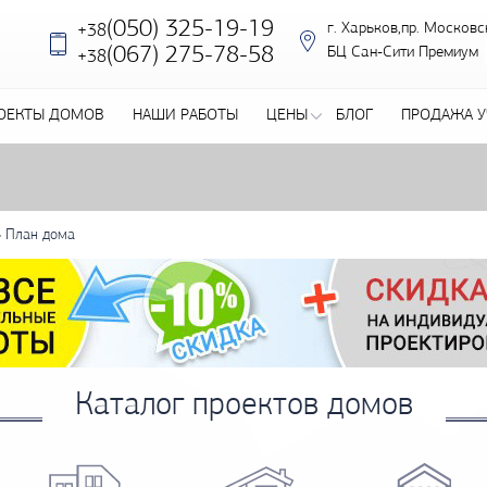
(050) 325-19-19
г. Харьков,пр. Московс
+38
‎(067) 275-78-58
БЦ Сан-Сити Премиум
+38
ОЕКТЫ ДОМОВ
НАШИ РАБОТЫ
ЦЕНЫ
БЛОГ
ПРОДАЖА У
»
План дома
Каталог проектов домов