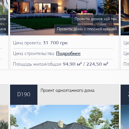
арианты
Есть
Нет
Все варианты
Есть
иле
Проекты домов хай тек
мов
Проекты дома с плоской крышей
 13
Проекты домов 13 на 13
Цена проекта:
31 700 грн
Це
 14
Проекты домов 14 на 14
Цена строительства:
Подробнее
Це
 15
Проекты домов 15 на 15
Площадь жилая/общая:
94,90 м² / 224,50 м²
Пл
мов
Чертежи домов
ома
План дома
Проект одноэтажного дома
мов
Фото проектов домов
D190