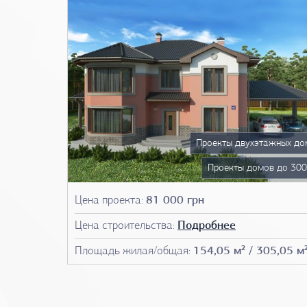
Проекты двухэтажных до
Проекты домов до 300
Чертежи до
Цена проекта:
81 000 грн
План д
Цена строительства:
Подробнее
Фото проектов до
Площадь жилая/общая:
154,05 м² / 305,05 м