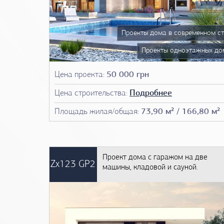
Все в
Проекты дома в современном ст
Проекты одноэтажных до
Проекты домов 13 на
Цена проекта:
50 000 грн
Проекты домов 14 на
Цена строительства:
Подробнее
Проекты домов 15 на
Площадь жилая/общая:
73,90 м² / 166,80 м²
Чертежи до
План д
Проект дома с гаражом на две
Фото проектов до
Zx123 GP2
машины, кладовой и сауной.