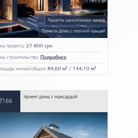
Нет
Проекты одноэтажных домов
Проекты дома с плоской крышей
Проекты домов 12 на 12
на проекта:
27 800 грн
Проекты домов до 150 м2
на строительства:
Подробнее
Чертежи домов
ощадь жилая/общая:
84,60 м² / 144,10 м²
План дома
Фото проектов домов
проект дома с мансардой
Z166