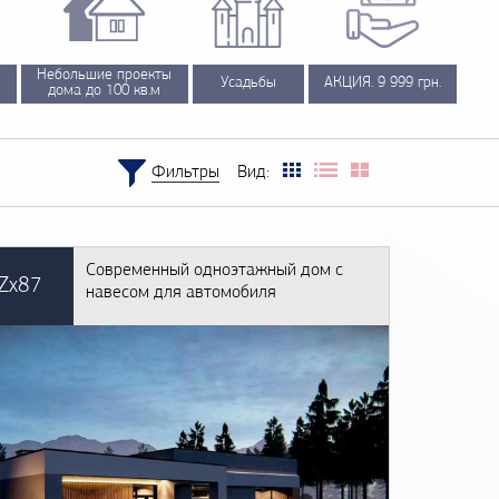
Небольшие проекты
Усадьбы
АКЦИЯ. 9 999 грн.
дома до 100 кв.м
Фильтры
Вид:
трам
Современный одноэтажный дом с
Zx87
навесом для автомобиля
2930
Подобрать проект
Сбросить все фильтры
с. грн.