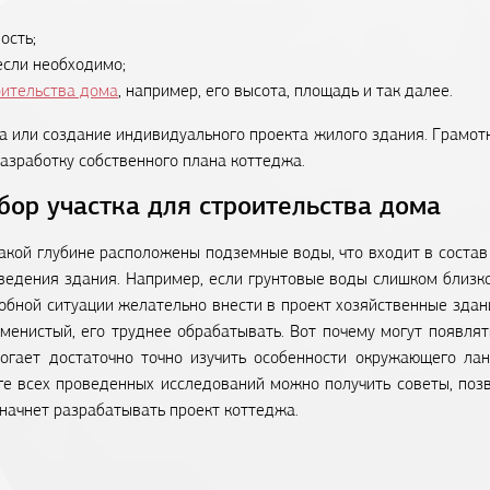
ость;
если необходимо;
оительства дома
, например, его высота, площадь и так далее.
а или создание индивидуального проекта жилого здания. Грамот
азработку собственного плана коттеджа.
бор участка для строительства дома
какой глубине расположены подземные воды, что входит в соста
ведения здания. Например, если грунтовые воды слишком близко
бной ситуации желательно внести в проект хозяйственные здани
аменистый, его труднее обрабатывать. Вот почему могут появля
огает достаточно точно изучить особенности окружающего лан
ге всех проведенных исследований можно получить советы, поз
 начнет разрабатывать проект коттеджа.