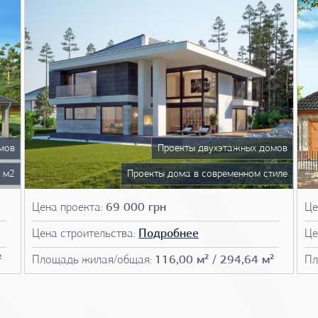
мов
Проекты двухэтажных домов
 м2
Проекты дома в современном стиле
мов
Проекты домов до 300 м2
Цена проекта:
69 000 грн
Це
ома
Чертежи домов
Цена строительства:
Подробнее
Це
мов
План дома
²
Площадь жилая/общая:
116,00 м² / 294,64 м²
Пл
Фото проектов домов