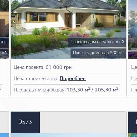
тек
Проекты дома с мансардой
сой
Проекты домов до 200 м2
 м2
Чертежи домов
Цена проекта:
61 000 грн
Це
мов
План дома
Цена строительства:
Подробнее
Це
ома
Фото проектов домов
²
Площадь жилая/общая:
103,30 м² / 205,30 м²
Пл
мов
D573