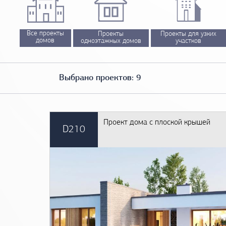
Все проекты
Проекты
Проекты для узких
домов
одноэтажных домов
участков
Выбрано проектов: 9
Под
Этажность:
Площа
Проект дома с плоской крышей
D210
144
Все варианты
Один этаж
от
Один этаж с мансардой
Два этажа
Два этажа этажа с мансардой
Три этажа
Наличие