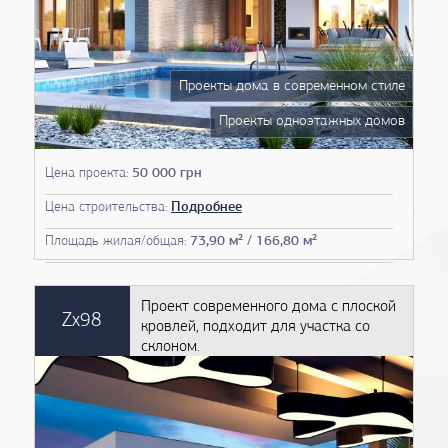
Проекты дома в современном стиле
Проекты одноэтажных домов
Проекты домов 13 на 13
Цена проекта:
50 000 грн
Проекты домов 14 на 14
Цена строительства:
Подробнее
Проекты домов 15 на 15
Площадь жилая/общая:
73,90 м² / 166,80 м²
Чертежи домов
План дома
Проект современного дома с плоской
Zx98
кровлей, подходит для участка со
Фото проектов домов
склоном.