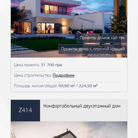
Проекты домов хай тек
Проекты дома с плоской крышей
Проекты домов 13 на 13
Цена проекта:
31 700 грн
Проекты домов 14 на 14
Цена строительства:
Подробнее
Проекты домов 15 на 15
Площадь жилая/общая:
94,90 м² / 224,50 м²
Чертежи домов
План дома
Комфортабельный двухэтажный дом
Z414
Фото проектов домов