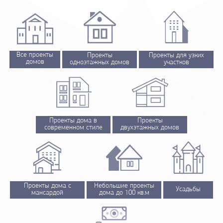
Все проекты
Проекты
Проекты для узких
домов
одноэтажных домов
участков
Проекты дома в
Проекты
современном стиле
двухэтажных домов
Проекты дома с
Небольшие проекты
Усадьбы
мансардой
дома до 100 кв.м